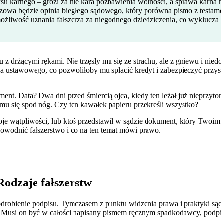
su karnego – grozi za nie kara pozbawienia wolności, a sprawa karna
zowa będzie opinia biegłego sądowego, który porówna pismo z testa
ożliwość uznania fałszerza za niegodnego dziedziczenia, co wyklucza 
 drżącymi rękami. Nie trzęsły mu się ze strachu, ale z gniewu i niedow
a ustawowego, co pozwoliłoby mu spłacić kredyt i zabezpieczyć przysz
nt. Data? Dwa dni przed śmiercią ojca, kiedy ten leżał już nieprzytom
 mu się spod nóg. Czy ten kawałek papieru przekreśli wszystko?
woje wątpliwości, lub ktoś przedstawił w sądzie dokument, który Twoim 
dowodnić fałszerstwo i co na ten temat mówi prawo.
Rodzaje fałszerstw
odrobienie podpisu. Tymczasem z punktu widzenia prawa i praktyki sąd
. Musi on być w całości napisany pismem ręcznym spadkodawcy, podpis