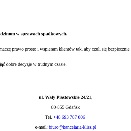
rodzinom w sprawach spadkowych.
maczę prawo prosto i wspieram klientów tak, aby czuli się bezpiecznie 
ąć dobre decyzje w trudnym czasie.
ul. Wały Piastowskie 24/21
,
80-855 Gdańsk
Tel.
+48 693 787 806
e-mail:
biuro@kancelaria-klisz.pl