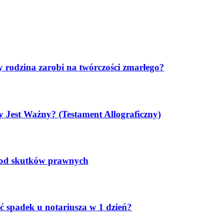
y rodzina zarobi na twórczości zmarłego?
y Jest Ważny? (Testament Allograficzny)
ę od skutków prawnych
ć spadek u notariusza w 1 dzień?