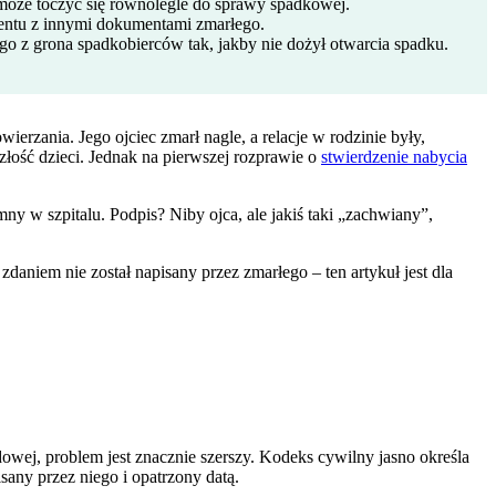
 może toczyć się równolegle do sprawy spadkowej.
mentu z innymi dokumentami zmarłego.
go z grona spadkobierców tak, jakby nie dożył otwarcia spadku.
ierzania. Jego ojciec zmarł nagle, a relacje w rodzinie były,
łość dzieci. Jednak na pierwszej rozprawie o
stwierdzenie nabycia
ny w szpitalu. Podpis? Niby ojca, ale jakiś taki „zachwiany”,
zdaniem nie został napisany przez zmarłego – ten artykuł jest dla
owej, problem jest znacznie szerszy. Kodeks cywilny jasno określa
any przez niego i opatrzony datą.