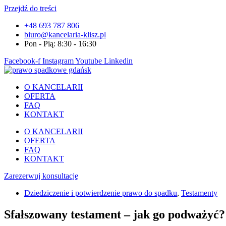
Przejdź do treści
+48 693 787 806
biuro@kancelaria-klisz.pl
Pon - Pią: 8:30 - 16:30
Facebook-f
Instagram
Youtube
Linkedin
O KANCELARII
OFERTA
FAQ
KONTAKT
O KANCELARII
OFERTA
FAQ
KONTAKT
Zarezerwuj konsultację
Dziedziczenie i potwierdzenie prawo do spadku
,
Testamenty
Sfałszowany testament – jak go podważyć?