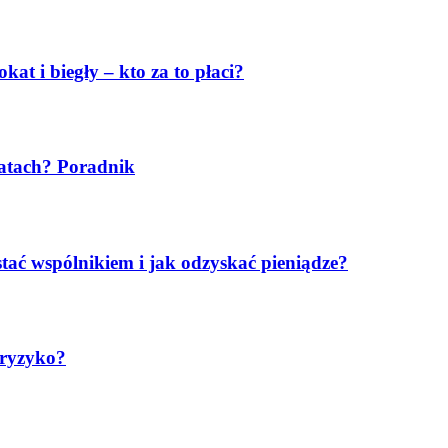
at i biegły – kto za to płaci?
latach? Poradnik
ostać wspólnikiem i jak odzyskać pieniądze?
 ryzyko?