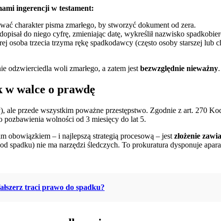
mami ingerencji w testament:
wać charakter pisma zmarłego, by stworzyć dokument od zera.
dopisał do niego cyfrę, zmieniając datę, wykreślił nazwisko spadkobie
ej osoba trzecia trzyma rękę spadkodawcy (często osoby starszej lub ch
e odzwierciedla woli zmarłego, a zatem jest
bezwzględnie nieważny
.
k w walce o prawdę
zy), ale przede wszystkim poważne przestępstwo. Zgodnie z art. 270 Ko
o pozbawienia wolności od 3 miesięcy do lat 5.
im obowiązkiem – i najlepszą strategią procesową – jest
złożenie zawi
n od spadku) nie ma narzędzi śledczych. To prokuratura dysponuje ap
fałszerz traci prawo do spadku?