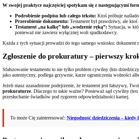
W swojej praktyce najczęściej spotykam się z następującymi for
Podrobienie podpisu lub całego tekstu:
Ktoś próbuje naślado
Przerobienie dokumentu:
Testament był prawdziwy, ale ktoś 
Testament „na kalkę” lub „wodzenie ręką”:
Sytuacja, w któr
ponieważ nie zawiera wyłącznej woli spadkodawcy.
Każda z tych sytuacji prowadzi do tego samego wniosku: dokument ni
Zgłoszenie do prokuratury – pierwszy kro
Sfałszowanie testamentu to nie tylko problem cywilny (kto dziedzic
jako autentyczny, podlega grzywnie, karze ograniczenia wolności alb
Jeżeli masz uzasadnione podejrzenie, że testament jest fałszywy, Two
prokuraturze
. Dlaczego to takie ważne? Ponieważ sąd cywilny (te
przesłuchanie świadków pod rygorem odpowiedzialności karnej.
To może Cię zainteresować:
Niegodność dziedziczenia – kiedy 